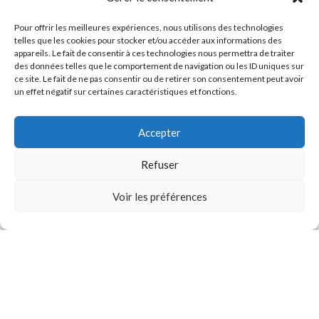
Pour offrir les meilleures expériences, nous utilisons des technologies
telles que les cookies pour stocker et/ou accéder aux informations des
appareils. Le fait de consentir à ces technologies nous permettra de traiter
des données telles que le comportement de navigation ou les ID uniques sur
ce site. Le fait de ne pas consentir ou de retirer son consentement peut avoir
Goodvibes, boutiques de mode urbaine
un effet négatif sur certaines caractéristiques et fonctions.
et éthique à Strasbourg
Accepter
Boutique femme
Refuser
66 Grand rue à Strasbourg
Voir les préférences
03 88 23 28 56
Horaire d'ouverture
Lundi : 14h - 19h
Mardi au samedi : 10h - 19h
Boutique homme
57 Grand rue à Strasbourg