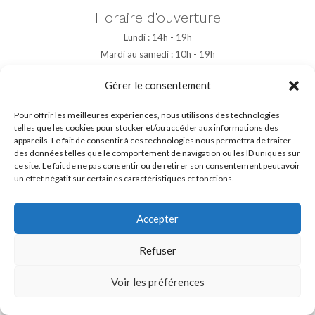
Horaire d'ouverture
Lundi : 14h - 19h
Mardi au samedi : 10h - 19h
Boutique Colmar
Gérer le consentement
5 rue des marchands à Colmar
Pour offrir les meilleures expériences, nous utilisons des technologies
(Cours Stefan Waldner)
telles que les cookies pour stocker et/ou accéder aux informations des
appareils. Le fait de consentir à ces technologies nous permettra de traiter
09 50 09 24 79
des données telles que le comportement de navigation ou les ID uniques sur
ce site. Le fait de ne pas consentir ou de retirer son consentement peut avoir
Horaire d'ouverture
un effet négatif sur certaines caractéristiques et fonctions.
Lundi : 14h - 19h
Mardi au samedi : 10h - 19h
Accepter
Refuser
Copyright © 2026 Goodvibes
Découvrez d'autres choses à faire à
Strasbourg
.
Voir les préférences