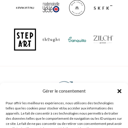
Gérer le consentement
Pour offrir les meilleures expériences, nous utilisons des technologies
Goodvibes, boutiques de mode urbaine
telles que les cookies pour stocker et/ou accéder aux informations des
appareils. Le fait de consentir à ces technologies nous permettra de traiter
et éthique à Strasbourg
des données telles que le comportement de navigation ou les ID uniques sur
ce site. Le fait de ne pas consentir ou de retirer son consentement peut avoir