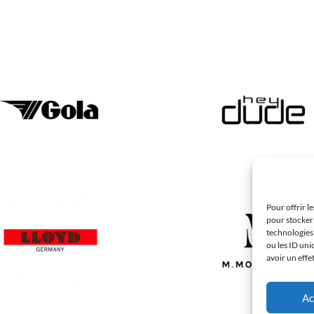
Pour offrir l
pour stocker 
technologies
ou les ID uni
avoir un effe
Ac