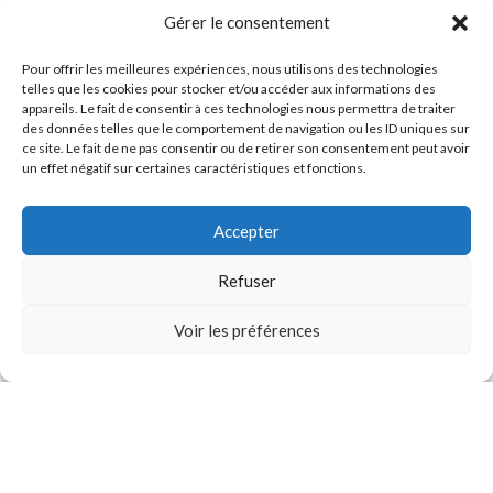
Gérer le consentement
Pour offrir les meilleures expériences, nous utilisons des technologies
telles que les cookies pour stocker et/ou accéder aux informations des
appareils. Le fait de consentir à ces technologies nous permettra de traiter
des données telles que le comportement de navigation ou les ID uniques sur
ce site. Le fait de ne pas consentir ou de retirer son consentement peut avoir
un effet négatif sur certaines caractéristiques et fonctions.
Goodvibes, boutiques de mode urbaine
et éthique à Strasbourg
Accepter
Boutique femme
Refuser
66 Grand rue à Strasbourg
Voir les préférences
03 88 23 28 56
Horaire d'ouverture
Lundi : 14h - 19h
Mardi au samedi : 10h - 19h